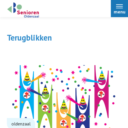
menu
Terugblikken
Home
Over ons
Nieuws
Bestuur
oldenzaal
Informatie