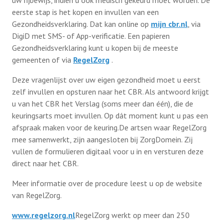
uw rijbewijs, indien u ook medisch gekeurd moet worden. De
eerste stap is het kopen en invullen van een
Gezondheidsverklaring. Dat kan online op
mijn cbr.nl
, via
DigiD met SMS- of App-verificatie. Een papieren
Gezondheidsverklaring kunt u kopen bij de meeste
gemeenten of via
RegelZorg
.
Deze vragenlijst over uw eigen gezondheid moet u eerst
zelf invullen en opsturen naar het CBR. Als antwoord krijgt
u van het CBR het Verslag (soms meer dan één), die de
keuringsarts moet invullen. Op dát moment kunt u pas een
afspraak maken voor de keuring.De artsen waar RegelZorg
mee samenwerkt, zijn aangesloten bij ZorgDomein. Zij
vullen de formulieren digitaal voor u in en versturen deze
direct naar het CBR.
Meer informatie over de procedure leest u op de website
van RegelZorg.
www.regelzorg.nl
RegelZorg werkt op meer dan 250