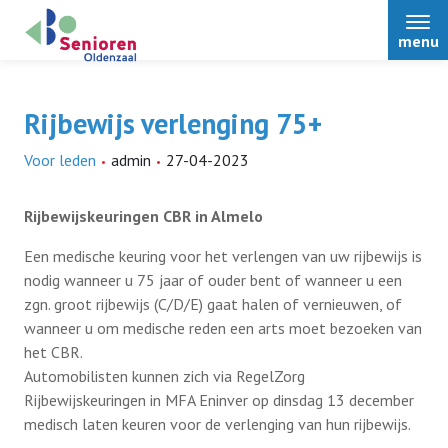
menu
Rijbewijs verlenging 75+
Voor leden
admin
27-04-2023
Home
Rijbewijskeuringen CBR in
Almelo
Over ons
Een medische keuring voor het verlengen van uw rijbewijs is
nodig wanneer u 75 jaar of ouder bent of wanneer u een
Nieuws
zgn. groot rijbewijs (C/D/E) gaat halen of vernieuwen, of
wanneer u om medische reden een arts moet bezoeken van
het CBR.
Bestuur
Automobilisten kunnen zich via RegelZorg
Rijbewijskeuringen in MFA Eninver op dinsdag 13 december
medisch laten keuren voor de verlenging van hun rijbewijs.
Informatie